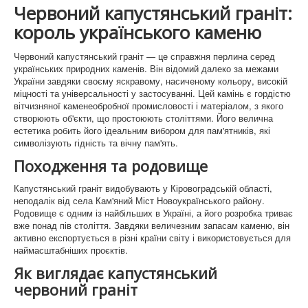
Памятники Біла церква
Червоний капустянський граніт:
король українського каменю
Памятники Буча
Червоний капустянський граніт — це справжня перлина серед
Памятники Ірпінь
українських природних каменів. Він відомий далеко за межами
України завдяки своєму яскравому, насиченому кольору, високій
Памятники Гостомель
міцності та універсальності у застосуванні. Цей камінь є гордістю
вітчизняної каменеобробної промисловості і матеріалом, з якого
Памятнки Нові Петрівці
створюють об'єкти, що простоюють століттями. Його велична
естетика робить його ідеальним вибором для пам'ятників, які
Памятники Ворзель
символізують гідність та вічну пам'ять.
Памятники Димер
Походження та родовище
Памятинки Вишгород
Капустянський граніт видобувають у Кіровоградській області,
неподалік від села Кам'яний Міст Новоукраїнського району.
Родовище є одним із найбільших в Україні, а його розробка триває
Памятники Вишневе
вже понад пів століття. Завдяки величезним запасам каменю, він
активно експортується в різні країни світу і використовується для
Памятники Боярка
наймасштабніших проєктів.
Памятники Стоянка
Як виглядає капустянський
червоний граніт
Памятники Немішаеве