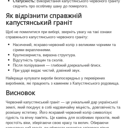
Статусність:
Використання капустянського червоного граніту
свідчить про особливу шану до померлого.
Як відрізнити справжній
капустянський граніт
Щоб не помилитися при виборі, зверніть увагу на такі ознаки
справжнього капустянського червоного граніту:
Насичений, яскраво-червоний колір з великими чорними та
сірими вкрапленнями.
Крупнозерниста, виразна структура.
Відсутність тріщин та сколів.
Після полірування — глибокий дзеркальний блиск.
При ударі видає чистий, дзвінкий звук.
Найкраще купувати вироби безпосередньо у перевірених
виробників, які працюють з каменем з Капустянського родовища.
Висновок
Червоний капустянський граніт — це унікальний дар української
землі, який поєднує в собі надзвичайну міцність, довговічність та
розкішну естетику. Його яскравий червоний колір символізує
гідність та вічну пам'ять. Це камінь для особливих проєктів, який
простоїть віки, зберігаючи свою красу та велич. Обираючи
капустянський граніт, ви обираєте матеріал світового рівня,