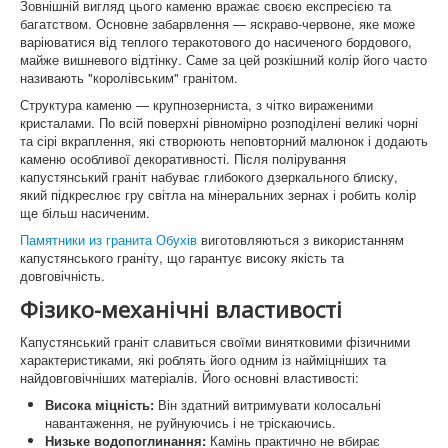
Зовнішній вигляд цього каменю вражає своєю експресією та
Памятники Макарів
багатством. Основне забарвлення — яскраво-червоне, яке може
варіюватися від теплого теракотового до насиченого бордового,
Памятники Глеваха
майже вишневого відтінку. Саме за цей розкішний колір його часто
називають "королівським" гранітом.
Памятники Чабани
Структура каменю — крупнозерниста, з чітко вираженими
кристалами. По всій поверхні рівномірно розподілені великі чорні
Памятники Іванків
та сірі вкраплення, які створюють неповторний малюнок і додають
каменю особливої декоративності. Після полірування
Памятники Бровари
капустянський граніт набуває глибокого дзеркального блиску,
який підкреслює гру світла на мінеральних зернах і робить колір
Памятники Бородянка
ще більш насиченим.
Памятники из гранита Обухів
виготовляються з використанням
Памятники Бориспіль
капустянського граніту, що гарантує високу якість та
довговічність.
Памятники Фастів
Фізико-механічні властивості
Памятники Васильків
Капустянський граніт славиться своїми винятковими фізичними
Памятники Обухів
характеристиками, які роблять його одним із найміцніших та
найдовговічніших матеріалів. Його основні властивості:
Оградки на могилу
Висока міцність:
Він здатний витримувати колосальні
навантаження, не руйнуючись і не тріскаючись.
Низьке водопоглинання:
Камінь практично не вбирає
Що таке граніт?