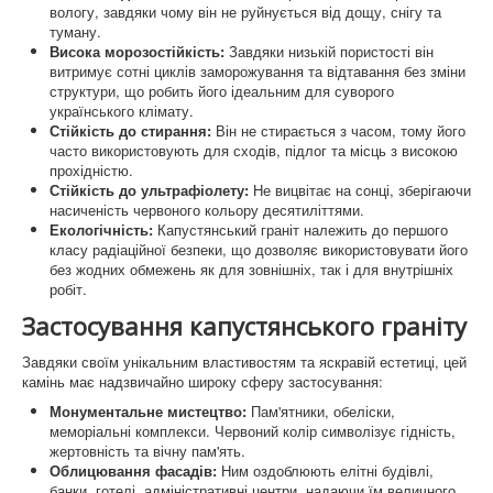
вологу, завдяки чому він не руйнується від дощу, снігу та
туману.
Граніти України
Висока морозостійкість:
Завдяки низькій пористості він
витримує сотні циклів заморожування та відтавання без зміни
Історія Коростишева
структури, що робить його ідеальним для суворого
українського клімату.
Faq памятники і граніт
Стійкість до стирання:
Він не стирається з часом, тому його
часто використовують для сходів, підлог та місць з високою
прохідністю.
Стійкість до ультрафіолету:
Не вицвітає на сонці, зберігаючи
насиченість червоного кольору десятиліттями.
Екологічність:
Капустянський граніт належить до першого
класу радіаційної безпеки, що дозволяє використовувати його
без жодних обмежень як для зовнішніх, так і для внутрішніх
робіт.
Застосування капустянського граніту
Завдяки своїм унікальним властивостям та яскравій естетиці, цей
камінь має надзвичайно широку сферу застосування:
Монументальне мистецтво:
Пам'ятники, обеліски,
меморіальні комплекси. Червоний колір символізує гідність,
жертовність та вічну пам'ять.
Облицювання фасадів:
Ним оздоблюють елітні будівлі,
банки, готелі, адміністративні центри, надаючи їм величного