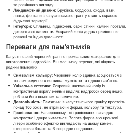
та розкішного вигляду.
Ландшафтний дизайн:
Бруківка, бордюри, сходи, вази,
лавки, фонтани з капустянського граніту стають окрасою
будь-якої території.
Інтер'єри:
Стільниці, підвіконня, барні стійки, камінні портали,
декоративні елементи. Яскравий колір додає приміщенню
розкоші та індивідуальності.
Переваги для пам'ятників
Капустянський червоний граніт є преміальним матеріалом для
виготовлення надгробків. Він має низку переваг, які цінують
родини померлих:
Символізм кольору:
Червоний колір здавна асоціюється з
теплом родинного вогнища, мужністю та гідною пам'яттю.
Унікальна естетика:
Яскравий, насичений колір із
контрастними вкрапленнями виділяє надгробок серед інших,
роблячи його помітним та величним.
Довговічність:
Пам'ятник із капустянського граніту простоїть
понад 100 років, не втрачаючи форми, кольору та текстури.
Гравіювання:
На червоному тлі гравіювання виглядає
контрастно і добре читається. Золота фарба або бронзові
літери особливо ефектно виглядають на цьому камені,
створюючи багате та благородне поєднання.