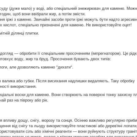
суду (дуже мало) у воді, або спеціальний знежирювач для каменю. Можн
один, щоб вони ввібрали жир, а потім змісти.
я іржі з каменю. Звичайні засоби проти іржі можуть бути надто агресив
х кислот, спеціально призначені для каменю. Не використовуйте оцет!
ітній ділянці плитки.
 догляд — обробити її спеціальним просоченням (імпрегнатором). Це рідк
штовхує воду, жир та бруд. Просочення бувають двох типів:
оги, але дозволяють каменю "дихати".
ю валика або губки. Після висихання надлишки видаляють. Таку обробку
ності використання.
ціальні воски для каменю. Вони створюють на поверхні тонку захисну пл
ай раз на півроку або рік.
ься впливу дощу, снігу, морозу та сонця. Осінню важливо регулярно приб
ння від снігу та льоду використовуйте пластикові або дерев'яні лопати,
ристовувати сіль або хімічні реагенти — вони руйнують структуру грані
і плитку ретельно миють водою з м'яким миючим засобом для видалення 