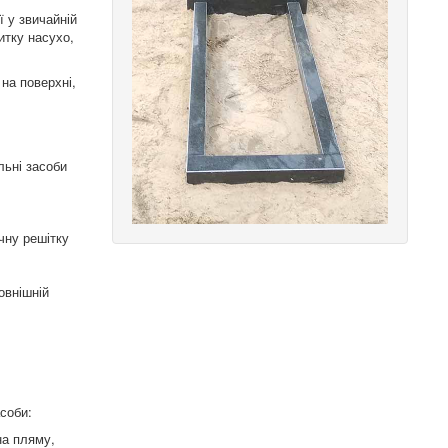
ї у звичайній
итку насухо,
на поверхні,
льні засоби
чну решітку
овнішній
асоби:
на пляму,