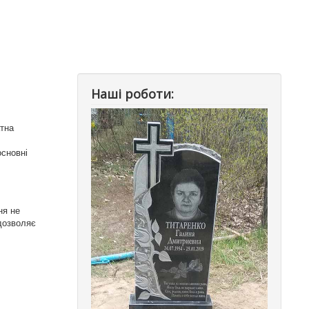
Наші роботи:
атна
основні
ня не
 дозволяє