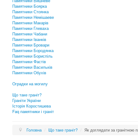
Памятники Вишневе
Памятники Боярка
Памятники Стоянка
Памятники Немішаеве
Памятники Макарів
Памятники Глеваха
Памятники Чабани
Памятники Іванків
Памятники Бровари
Памятники Бородянка
Памятники Бориспіль
Памятники Фастів
Памятники Васильків
Памятники Обухів
Оградки на могилу
Що таке граніт?
Граніти України
Історія Коростишева
Faq памятники і граніт
Головна
/
Що таке граніт?
/
Як доглядати за гранітною 