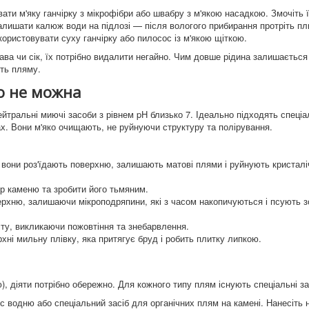
ти м'яку ганчірку з мікрофібри або швабру з м'якою насадкою. Змочіть ї
залишати калюж води на підлозі — після вологого прибирання протріть пл
ористовувати суху ганчірку або пилосос із м'якою щіткою.
ава чи сік, їх потрібно видалити негайно. Чим довше рідина залишається 
ить пляму.
о не можна
йтральні миючі засоби з рівнем pH близько 7. Ідеально підходять спеціа
х. Вони м'яко очищають, не руйнуючи структуру та полірування.
 вони роз'їдають поверхню, залишають матові плями і руйнують кристалі
ір каменю та зробити його тьмяним.
рхню, залишаючи мікроподряпини, які з часом накопичуються і псують з
іту, викликаючи пожовтіння та знебарвлення.
ні мильну плівку, яка притягує бруд і робить плитку липкою.
аю), діяти потрібно обережно. Для кожного типу плям існують спеціальні з
 водню або спеціальний засіб для органічних плям на камені. Нанесіть 