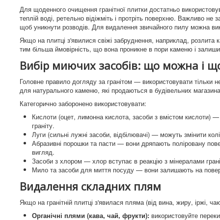
Для щоденного очищення гранітної плитки достатньо використовува
теплій воді, ретельно відіжміть і протріть поверхню. Важливо не 
щоб уникнути розводів. Для видалення звичайного пилу можна вик
Якщо на плитці з'явилися свіжі забруднення, наприклад, розлита к
тим більша ймовірність, що вона проникне в пори каменю і залиш
Вибір миючих засобів: що можна і щ
Головне правило догляду за гранітом — використовувати тільки не
для натурального каменю, які продаються в будівельних магазина
Категорично заборонено використовувати:
Кислоти (оцет, лимонна кислота, засоби з вмістом кислоти) —
граніту.
Луги (сильні лужні засоби, відбілювачі) — можуть змінити кол
Абразивні порошки та пасти — вони дряпають поліровану пове
вигляд.
Засоби з хлором — хлор вступає в реакцію з мінералами гран
Мило та засоби для миття посуду — вони залишають на поверх
Видалення складних плям
Якщо на гранітній плитці з'явилася пляма (від вина, жиру, іржі, ч
Органічні плями (кава, чай, фрукти):
використовуйте перекис