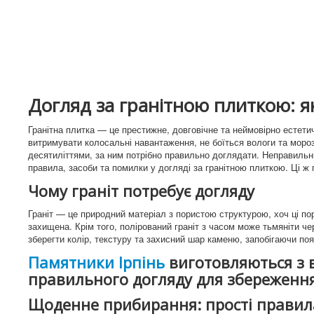
Догляд за гранітною плиткою: як
Гранітна плитка — це престижне, довговічне та неймовірно естетичн
витримувати колосальні навантаження, не боїться вологи та мороз
десятиліттями, за ним потрібно правильно доглядати. Неправильни
правила, засоби та помилки у догляді за гранітною плиткою. Ці ж 
Чому граніт потребує догляду
Граніт — це природний матеріал з пористою структурою, хоч ці пор
захищена. Крім того, полірований граніт з часом може тьмяніти ч
зберегти колір, текстуру та захисний шар каменю, запобігаючи поя
Памятники Ірпінь
виготовляються з в
правильного догляду для збереження 
Щоденне прибирання: прості правил