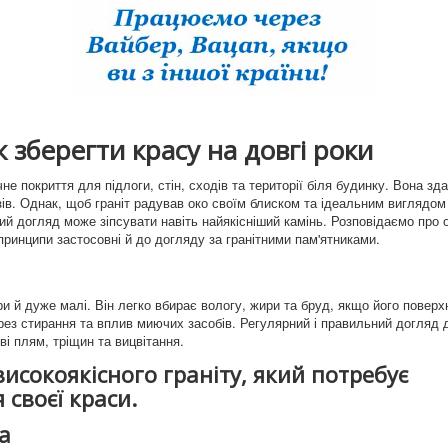
 зберегти красу на довгі роки
е покриття для підлоги, стін, сходів та території біля будинку. Вона зд
ів. Однак, щоб граніт радував око своїм блиском та ідеальним виглядом
й догляд може зіпсувати навіть найякісніший камінь. Розповідаємо про 
принципи застосовні й до догляду за гранітними пам'ятниками.
и й дуже малі. Він легко вбирає вологу, жири та бруд, якщо його поверх
ерез стирання та вплив миючих засобів. Регулярний і правильний догляд
ві плям, тріщин та вицвітання.
исокоякісного граніту, який потребує
своєї краси.
а