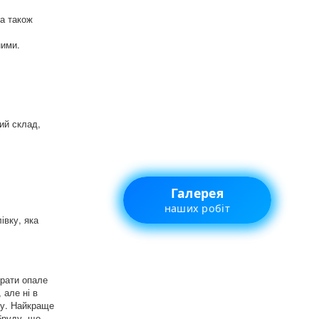
а також
ними.
ий склад,
Галерея
наших робіт
івку, яка
ирати опале
 але ні в
ту. Найкраще
бруду, що