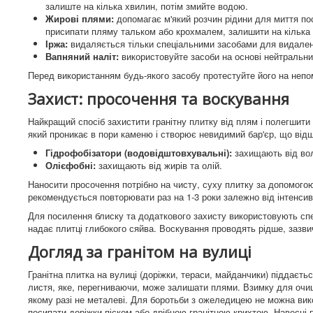
залиште на кілька хвилин, потім змийте водою.
Жирові плями:
допомагає м'який розчин рідини для миття по
присипати пляму тальком або крохмалем, залишити на кілька г
Іржа:
видаляється тільки спеціальними засобами для видаленн
Вапняний наліт:
використовуйте засоби на основі нейтральни
Перед використанням будь-якого засобу протестуйте його на непом
Захист: просочення та воскування
Найкращий спосіб захистити гранітну плитку від плям і полегшити
який проникає в пори каменю і створює невидимий бар'єр, що від
Гідрофобізатори (водовідштовхувальні):
захищають від вол
Олієфобні:
захищають від жирів та олій.
Наносити просочення потрібно на чисту, суху плитку за допомого
рекомендується повторювати раз на 1-3 роки залежно від інтенсив
Для посилення блиску та додаткового захисту використовують спе
надає плитці глибокого сяйва. Воскування проводять рідше, зазвич
Догляд за гранітом на вулиці
Гранітна плитка на вулиці (доріжки, тераси, майданчики) піддаєт
листя, яке, перегниваючи, може залишати плями. Взимку для очище
якому разі не металеві. Для боротьби з ожеледицею не можна вико
посипати доріжки піском або дрібною гранітною крихтою. Навесн