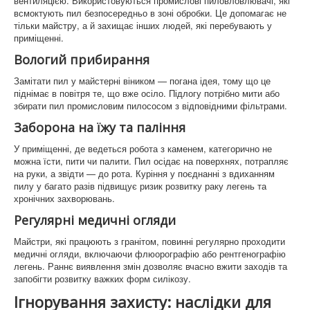
вентиляцією. Використовуються промислові пиловловлювачі, які
всмоктують пил безпосередньо в зоні обробки. Це допомагає не
тільки майстру, а й захищає інших людей, які перебувають у
приміщенні.
Вологий прибирання
Замітати пил у майстерні віником — погана ідея, тому що це
піднімає в повітря те, що вже осіло. Підлогу потрібно мити або
збирати пил промисловим пилососом з відповідними фільтрами.
Заборона на їжу та паління
У приміщенні, де ведеться робота з каменем, категорично не
можна їсти, пити чи палити. Пил осідає на поверхнях, потрапляє
на руки, а звідти — до рота. Куріння у поєднанні з вдиханням
пилу у багато разів підвищує ризик розвитку раку легень та
хронічних захворювань.
Регулярні медичні огляди
Майстри, які працюють з гранітом, повинні регулярно проходити
медичні огляди, включаючи флюорографію або рентгенографію
легень. Раннє виявлення змін дозволяє вчасно вжити заходів та
запобігти розвитку важких форм силікозу.
Ігнорування захисту: наслідки для