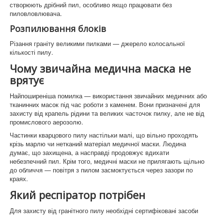
створюють дрібний пил, особливо якщо працювати без
пиловловлювача.
Розпилювання блоків
Різання граніту великими пилками — джерело колосальної
кількості пилу.
Чому звичайна медична маска не
врятує
Найпоширеніша помилка — використання звичайних медичних або
тканинних масок під час роботи з каменем. Вони призначені для
захисту від крапель рідини та великих часточок пилку, але не від
промислового аерозолю.
Частинки кварцового пилу настільки малі, що вільно проходять
крізь марлю чи нетканий матеріал медичної маски. Людина
думає, що захищена, а насправді продовжує вдихати
небезпечний пил. Крім того, медичні маски не прилягають щільно
до обличчя — повітря з пилом засмоктується через зазори по
краях.
Який респіратор потрібен
Для захисту від гранітного пилу необхідні сертифіковані засоби