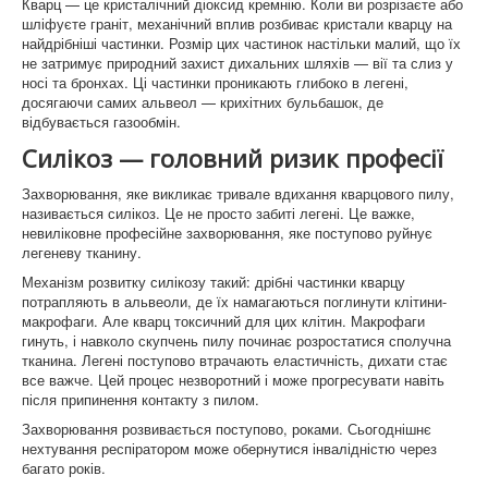
Кварц — це кристалічний діоксид кремнію. Коли ви розрізаєте або
Памятники Макарів
шліфуєте граніт, механічний вплив розбиває кристали кварцу на
найдрібніші частинки. Розмір цих частинок настільки малий, що їх
Памятники Глеваха
не затримує природний захист дихальних шляхів — вії та слиз у
носі та бронхах. Ці частинки проникають глибоко в легені,
Памятники Чабани
досягаючи самих альвеол — крихітних бульбашок, де
відбувається газообмін.
Памятники Іванків
Силікоз — головний ризик професії
Памятники Бровари
Захворювання, яке викликає тривале вдихання кварцового пилу,
називається силікоз. Це не просто забиті легені. Це важке,
Памятники Бородянка
невиліковне професійне захворювання, яке поступово руйнує
легеневу тканину.
Памятники Бориспіль
Механізм розвитку силікозу такий: дрібні частинки кварцу
потрапляють в альвеоли, де їх намагаються поглинути клітини-
Памятники Фастів
макрофаги. Але кварц токсичний для цих клітин. Макрофаги
гинуть, і навколо скупчень пилу починає розростатися сполучна
Памятники Васильків
тканина. Легені поступово втрачають еластичність, дихати стає
все важче. Цей процес незворотний і може прогресувати навіть
Памятники Обухів
після припинення контакту з пилом.
Захворювання розвивається поступово, роками. Сьогоднішнє
Оградки на могилу
нехтування респіратором може обернутися інвалідністю через
багато років.
Що таке граніт?