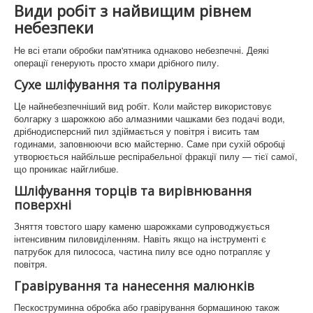
Види робіт з найвищим рівнем
небезпеки
Граніти України
Не всі етапи обробки пам'ятника однаково небезпечні. Деякі
Історія Коростишева
операції генерують просто хмари дрібного пилу.
Faq памятники і граніт
Сухе шліфування та полірування
Це найнебезпечніший вид робіт. Коли майстер використовує
болгарку з шарожкою або алмазними чашками без подачі води,
дрібнодисперсний пил здіймається у повітря і висить там
годинами, заповнюючи всю майстерню. Саме при сухій обробці
утворюється найбільше респірабельної фракції пилу — тієї самої,
що проникає найглибше.
Шліфування торців та вирівнювання
поверхні
Зняття товстого шару каменю шарожками супроводжується
інтенсивним пиловиділенням. Навіть якщо на інструменті є
патрубок для пилососа, частина пилу все одно потрапляє у
повітря.
Гравірування та нанесення малюнків
Пескоструминна обробка або гравірування бормашиною також