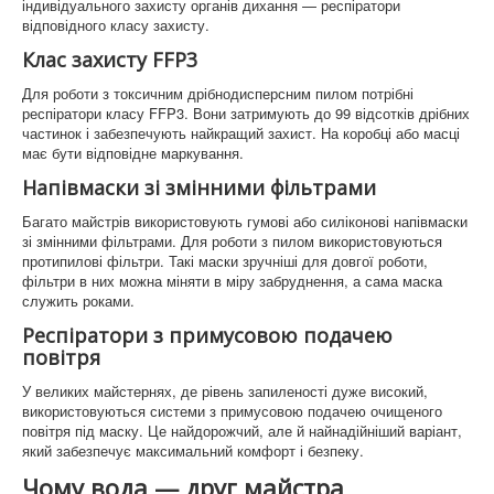
індивідуального захисту органів дихання — респіратори
відповідного класу захисту.
Клас захисту FFP3
Для роботи з токсичним дрібнодисперсним пилом потрібні
респіратори класу FFP3. Вони затримують до 99 відсотків дрібних
частинок і забезпечують найкращий захист. На коробці або масці
має бути відповідне маркування.
Напівмаски зі змінними фільтрами
Багато майстрів використовують гумові або силіконові напівмаски
зі змінними фільтрами. Для роботи з пилом використовуються
протипилові фільтри. Такі маски зручніші для довгої роботи,
фільтри в них можна міняти в міру забруднення, а сама маска
служить роками.
Респіратори з примусовою подачею
повітря
У великих майстернях, де рівень запиленості дуже високий,
використовуються системи з примусовою подачею очищеного
повітря під маску. Це найдорожчий, але й найнадійніший варіант,
який забезпечує максимальний комфорт і безпеку.
Чому вода — друг майстра