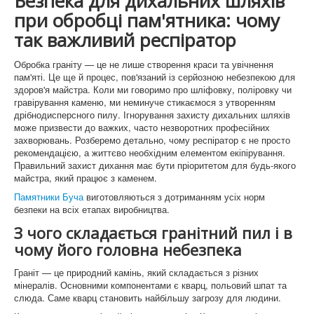
Безпека для дихальних шляхів
Памятники Біла церква
при обробці пам'ятника: чому
Памятники Буча
так важливий респіратор
Памятники Ірпінь
Обробка граніту — це не лише створення краси та увічнення
пам'яті. Це ще й процес, пов'язаний із серйозною небезпекою для
Памятники Гостомель
здоров'я майстра. Коли ми говоримо про шліфовку, поліровку чи
гравірування каменю, ми неминуче стикаємося з утворенням
Памятнки Нові Петрівці
дрібнодисперсного пилу. Ігнорування захисту дихальних шляхів
може призвести до важких, часто незворотних професійних
Памятники Ворзель
захворювань. Розберемо детально, чому респіратор є не просто
рекомендацією, а життєво необхідним елементом екіпірування.
Памятники Димер
Правильний захист дихання має бути пріоритетом для будь-якого
майстра, який працює з каменем.
Памятинки Вишгород
Памятники Буча
виготовляються з дотриманням усіх норм
безпеки на всіх етапах виробництва.
Памятники Вишневе
З чого складається гранітний пил і в
Памятники Боярка
чому його головна небезпека
Памятники Стоянка
Граніт — це природний камінь, який складається з різних
мінералів. Основними компонентами є кварц, польовий шпат та
Памятники Немішаеве
слюда. Саме кварц становить найбільшу загрозу для людини.