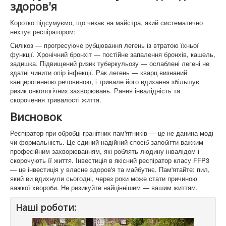
здоров'я
Коротко підсумуємо, що чекає на майстра, який систематично
нехтує респіратором:
Силікоз — прогресуюче рубцювання легень із втратою їхньої
функції. Хронічний бронхіт — постійне запалення бронхів, кашель,
задишка. Підвищений ризик туберкульозу — ослаблені легені не
здатні чинити опір інфекції. Рак легень — кварц визнаний
канцерогенною речовиною, і тривале його вдихання збільшує
ризик онкологічних захворювань. Рання інвалідність та
скорочення тривалості життя.
Висновок
Респіратор при обробці гранітних пам'ятників — це не данина моді
чи формальність. Це єдиний надійний спосіб запобігти важким
професійним захворюванням, які роблять людину інвалідом і
скорочують її життя. Інвестиція в якісний респіратор класу FFP3
— це інвестиція у власне здоров'я та майбутнє. Пам'ятайте: пил,
який ви вдихнули сьогодні, через роки може стати причиною
важкої хвороби. Не ризикуйте найціннішим — вашим життям.
Наші роботи: