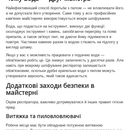
Найефективніший спосіб боротьби з пилом — не вловлювати його,
а не допускати його утворення. Саме тому у всіх професійних
кам'яних майстернях використовується мокре шліфування.
Вода, що подається на інструмент, виконує дві функції:
охолоджує інструмент і камінь, запобігаючи перегріву та появі
припалів, а також зв'язує пил, не даючи йому підніматися в
повітря. Частинки каменю разом із водою стікають на підлогу у
вигляді шламу.
Якщо у вас є можливість працювати з подачею води —
обов'язково робіть це. Це знижує запиленість у десятки разів. Але
навіть при мокрому шліфуванні респіратор залишається
обов'язковим, оскільки дрібні крапельки води з пилом можуть
утворювати аерозоль, який також вдихається.
Додаткові заходи безпеки в
майстерні
Окрім респіратора, важливо дотримуватися й інших правил гігієни
праці.
Витяжка та пиловловлювачі
Робоче місце має бути обладнане потужною витяжною