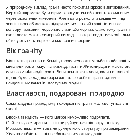
У природному вигляді граніт часто покритий кіркою вивітрювання.
Верхній шар може бути сірим, жовтуватим або навіть коричневим
через окислення мінералів. Але варто розколоти камінь — і під
зовнішньою оболонкою відкривається свіжий граніт істинного
кольору: рожевий, червоний, сірий або чорний. Саме тому гранітні
скелі часто мають химерний вигляд — вітер і вода тисячоліттями
обточують їх, створюючи мальовничі форми.
Вік граніту
Більшість гранітів на Землі утворилися сотні мільйонів або навіть
мільярди років тому. Наприклад, граніти Житомирщини мають вік
близько 2 мільярдів років. Вони пам'ятають часи, коли на планеті
ще не було складних форм життя. Це робить граніт одним із
найдавніших каменів, доступних людині.
Властивості, подаровані природою
Саме завдяки природному походженню граніт має свої унікальні
якості:
Висока твердість — його майже неможливо подряпати.
Стійкість до стирання — він не руйнується від вітру та піску.
Морозостійкість — вода не руйнує його структуру при замерзанні.
Хімічна стійкість — він не боїться кислотних дощів.