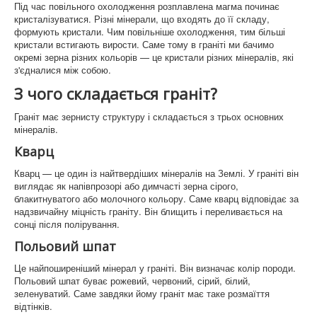
Під час повільного охолодження розплавлена магма починає
Памятники Макарів
кристалізуватися. Різні мінерали, що входять до її складу,
формують кристали. Чим повільніше охолодження, тим більші
Памятники Глеваха
кристали встигають вирости. Саме тому в граніті ми бачимо
окремі зерна різних кольорів — це кристали різних мінералів, які
Памятники Чабани
з'єдналися між собою.
З чого складається граніт?
Памятники Іванків
Граніт має зернисту структуру і складається з трьох основних
Памятники Бровари
мінералів.
Памятники Бородянка
Кварц
Памятники Бориспіль
Кварц — це один із найтвердіших мінералів на Землі. У граніті він
виглядає як напівпрозорі або димчасті зерна сірого,
Памятники Фастів
блакитнуватого або молочного кольору. Саме кварц відповідає за
надзвичайну міцність граніту. Він блищить і переливається на
сонці після полірування.
Памятники Васильків
Польовий шпат
Памятники Обухів
Це найпоширеніший мінерал у граніті. Він визначає колір породи.
Польовий шпат буває рожевий, червоний, сірий, білий,
Оградки на могилу
зеленуватий. Саме завдяки йому граніт має таке розмаїття
відтінків.
Що таке граніт?