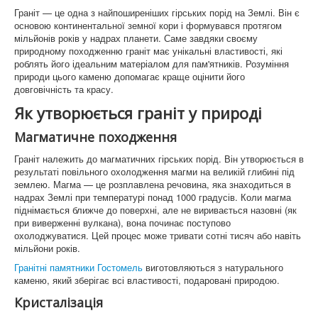
Памятники Біла церква
Граніт — це одна з найпоширеніших гірських порід на Землі. Він є
основою континентальної земної кори і формувався протягом
Памятники Буча
мільйонів років у надрах планети. Саме завдяки своєму
природному походженню граніт має унікальні властивості, які
Памятники Ірпінь
роблять його ідеальним матеріалом для пам'ятників. Розуміння
природи цього каменю допомагає краще оцінити його
Памятники Гостомель
довговічність та красу.
Як утворюється граніт у природі
Памятнки Нові Петрівці
Магматичне походження
Памятники Ворзель
Граніт належить до магматичних гірських порід. Він утворюється в
Памятники Димер
результаті повільного охолодження магми на великій глибині під
землею. Магма — це розплавлена речовина, яка знаходиться в
Памятинки Вишгород
надрах Землі при температурі понад 1000 градусів. Коли магма
піднімається ближче до поверхні, але не виривається назовні (як
Памятники Вишневе
при виверженні вулкана), вона починає поступово
охолоджуватися. Цей процес може тривати сотні тисяч або навіть
Памятники Боярка
мільйони років.
Гранітні памятники Гостомель
виготовляються з натурального
Памятники Стоянка
каменю, який зберігає всі властивості, подаровані природою.
Кристалізація
Памятники Немішаеве