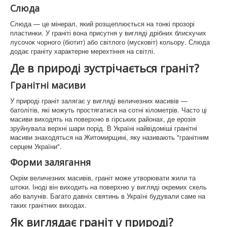
Слюда
Граніти України
Слюда — це мінерал, який розщеплюється на тонкі прозорі
пластинки. У граніті вона присутня у вигляді дрібних блискучих
Історія Коростишева
лусочок чорного (біотит) або світлого (мусковіт) кольору. Слюда
додає граніту характерне мерехтіння на світлі.
Faq памятники і граніт
Де в природі зустрічається граніт?
Гранітні масиви
У природі граніт залягає у вигляді величезних масивів —
батолітів, які можуть простягатися на сотні кілометрів. Часто ці
масиви виходять на поверхню в гірських районах, де ерозія
зруйнувала верхні шари порід. В Україні найвідоміші гранітні
масиви знаходяться на Житомирщині, яку називають "гранітним
серцем України".
Форми залягання
Окрім величезних масивів, граніт може утворювати жили та
штоки. Іноді він виходить на поверхню у вигляді окремих скель
або валунів. Багато давніх святинь в Україні будували саме на
таких гранітних виходах.
Як виглядає граніт у природі?