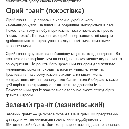
привертають увагу своєю нестандартністю.
Сірий граніт (покостівка)
Граніти України
Сірий граніт — це справжня класика українського
Історія Коростишева
каменевидобутку. Найвідоміше родовище знаходиться в селі
Покостівка, тому в побуті цей камінь часто називають просто
Faq памятники і граніт
"покостівкою". Він має світло-сірий, іноді попелястий колір із
дрібнозернистою структурою та ледь помітними темнішими
вкрапленнями.
Сірий граніт цінується за неймовірну міцність та однорідність. Він
практично не нагрівається на сонці, на ньому менше видно пил та
забруднення. Це робить його ідеальним вибором для великих
меморіалів, цоколів, сходів та архітектурних елементів.
Гравіювання на сірому камені виходить м'якшим, менш
контрастним, ніж на чорному, але багато людей обирають саме
цей варіант за стриману елегантність та довговічність.
Покостівський граніт вважається еталоном якості серед сірих
гранітів Європи.
Зелений граніт (лезниківський)
Зелений граніт — це окраса України. Найвідоміший представник
цієї групи — лезниківський граніт, який видобувають у
Житомирській області. Його колір варіюється від світло-зеленого,