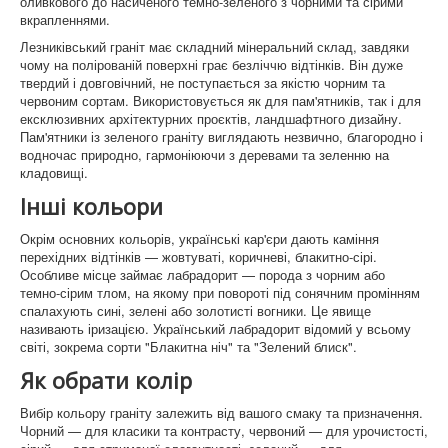
оливкового до насиченого темно-зеленого з чорними та сірими
вкрапленнями.
Лезниківський граніт має складний мінеральний склад, завдяки
чому на полірованій поверхні грає безліччю відтінків. Він дуже
твердий і довговічний, не поступається за якістю чорним та
червоним сортам. Використовується як для пам'ятників, так і для
ексклюзивних архітектурних проєктів, ландшафтного дизайну.
Пам'ятники із зеленого граніту виглядають незвично, благородно і
водночас природно, гармоніюючи з деревами та зеленню на
кладовищі.
Інші кольори
Окрім основних кольорів, українські кар'єри дають каміння
перехідних відтінків — жовтуваті, коричневі, блакитно-сірі.
Особливе місце займає лабрадорит — порода з чорним або
темно-сірим тлом, на якому при повороті під сонячним промінням
спалахують сині, зелені або золотисті вогники. Це явище
називають іризацією. Український лабрадорит відомий у всьому
світі, зокрема сорти "Блакитна ніч" та "Зелений блиск".
Як обрати колір
Вибір кольору граніту залежить від вашого смаку та призначення.
Чорний — для класики та контрасту, червоний — для урочистості,