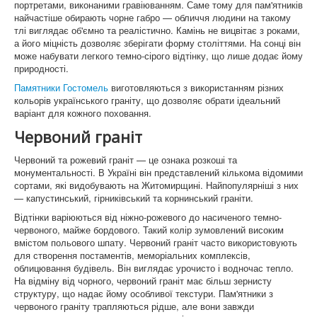
портретами, виконаними гравіюванням. Саме тому для пам'ятників
Памятники Макарів
найчастіше обирають чорне габро — обличчя людини на такому
тлі виглядає об'ємно та реалістично. Камінь не вицвітає з роками,
Памятники Глеваха
а його міцність дозволяє зберігати форму століттями. На сонці він
може набувати легкого темно-сірого відтінку, що лише додає йому
Памятники Чабани
природності.
Памятники Гостомель
виготовляються з використанням різних
Памятники Іванків
кольорів українського граніту, що дозволяє обрати ідеальний
варіант для кожного поховання.
Памятники Бровари
Червоний граніт
Памятники Бородянка
Червоний та рожевий граніт — це ознака розкоші та
Памятники Бориспіль
монументальності. В Україні він представлений кількома відомими
сортами, які видобувають на Житомирщині. Найпопулярніші з них
— капустинський, гірниківський та корнинський граніти.
Памятники Фастів
Відтінки варіюються від ніжно-рожевого до насиченого темно-
Памятники Васильків
червоного, майже бордового. Такий колір зумовлений високим
вмістом польового шпату. Червоний граніт часто використовують
Памятники Обухів
для створення постаментів, меморіальних комплексів,
облицювання будівель. Він виглядає урочисто і водночас тепло.
На відміну від чорного, червоний граніт має більш зернисту
Оградки на могилу
структуру, що надає йому особливої текстури. Пам'ятники з
червоного граніту трапляються рідше, але вони завжди
Що таке граніт?