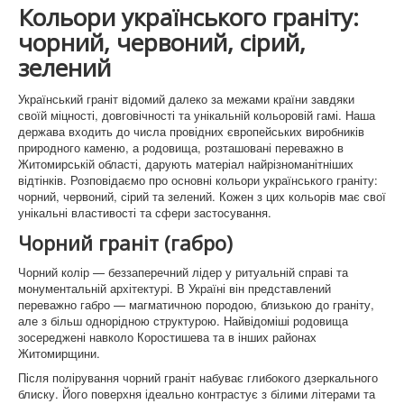
Памятники Біла церква
Кольори українського граніту:
чорний, червоний, сірий,
Памятники Буча
зелений
Памятники Ірпінь
Український граніт відомий далеко за межами країни завдяки
Памятники Гостомель
своїй міцності, довговічності та унікальній кольоровій гамі. Наша
держава входить до числа провідних європейських виробників
Памятнки Нові Петрівці
природного каменю, а родовища, розташовані переважно в
Житомирській області, дарують матеріал найрізноманітніших
Памятники Ворзель
відтінків. Розповідаємо про основні кольори українського граніту:
чорний, червоний, сірий та зелений. Кожен з цих кольорів має свої
Памятники Димер
унікальні властивості та сфери застосування.
Чорний граніт (габро)
Памятинки Вишгород
Чорний колір — беззаперечний лідер у ритуальній справі та
Памятники Вишневе
монументальній архітектурі. В Україні він представлений
переважно габро — магматичною породою, близькою до граніту,
Памятники Боярка
але з більш однорідною структурою. Найвідоміші родовища
зосереджені навколо Коростишева та в інших районах
Памятники Стоянка
Житомирщини.
Після полірування чорний граніт набуває глибокого дзеркального
Памятники Немішаеве
блиску. Його поверхня ідеально контрастує з білими літерами та